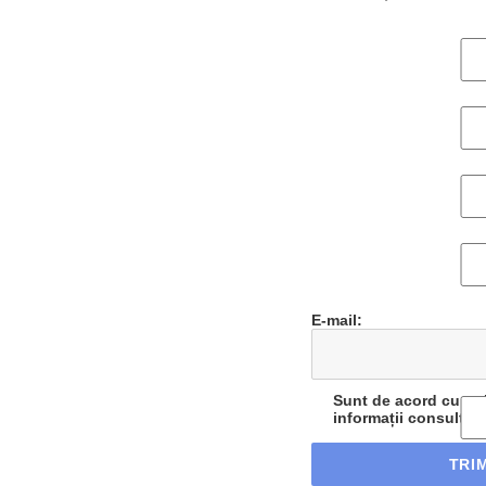
E-mail:
Sunt de acord cu reț
informații consultați