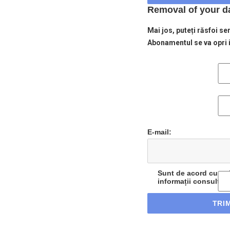
Removal of your dat
Mai jos, puteți răsfoi ser
Abonamentul se va opri 
E-mail:
Sunt de acord cu reț
informații consultați