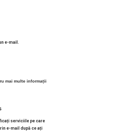
un e-mail.
ru mai multe informații
s
icați serviciile pe care
prin e-mail după ce ați