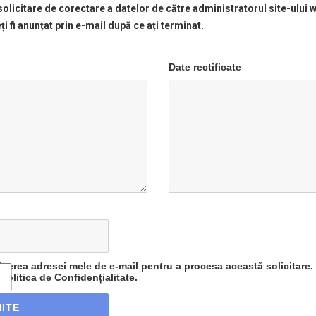
 solicitare de corectare a datelor de către administratorul site-ului 
Veți fi anunțat prin e-mail după ce ați terminat.
Date rectificate
inerea adresei mele de e-mail pentru a procesa această solicitare.
 Politica de Confidențialitate.