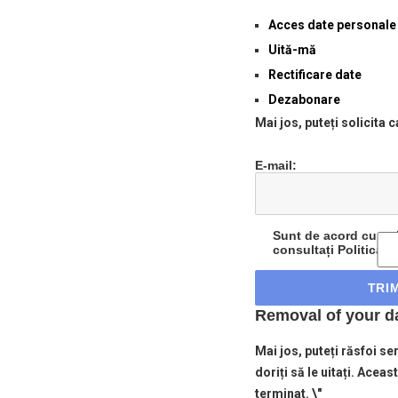
Acces date personale
Uită-mă
Rectificare date
Dezabonare
Mai jos, puteți solicita 
E-mail:
Sunt de acord cu reți
consultați Politica d
Removal of your dat
Mai jos, puteți răsfoi se
doriți să le uitați. Aceas
terminat. \"