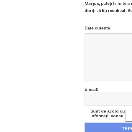
Mai jos, puteți trimite o
doriți să fiți rectificat. 
Date curente
E-mail:
Sunt de acord cu reț
informații consultați