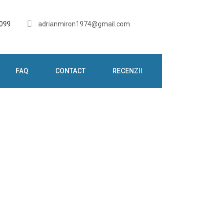
 099
adrianmiron1974@gmail.com
FAQ
CONTACT
RECENZII