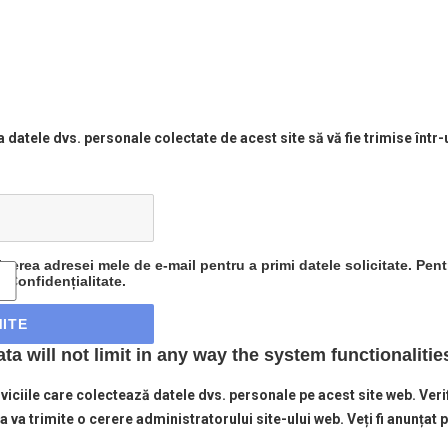
ca datele dvs. personale colectate de acest site să vă fie trimise într-
nerea adresei mele de e-mail pentru a primi datele solicitate. Pent
e Confidențialitate.
a will not limit in any way the system functionalitie
rviciile care colectează datele dvs. personale pe acest site web. Verif
ta va trimite o cerere administratorului site-ului web. Veți fi anunțat 