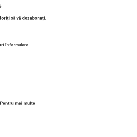
s
e doriți să vă dezabonați.
ori în formulare
 Pentru mai multe