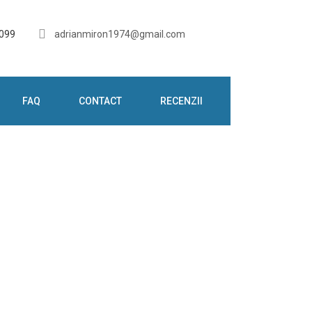
 099
adrianmiron1974@gmail.com
FAQ
CONTACT
RECENZII