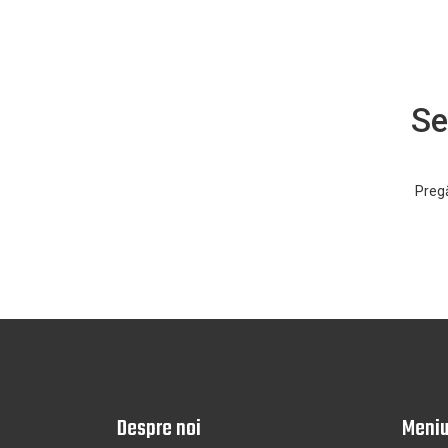
Se
Pregă
Despre noi
Meni